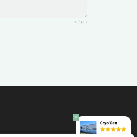
0 / 180
X